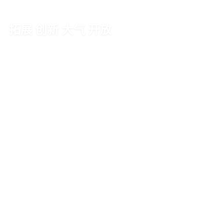
拓展 创新 大气 开放
EXPAND INNOVATING ATMOSPHERIC AND OPEN