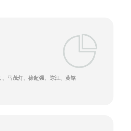
 、
马茂灯、徐超强、陈江、黄铭