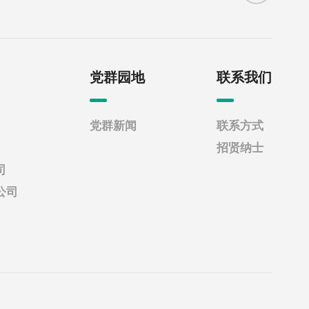
党群园地
联系我们
党群新闻
联系方式
招贤纳士
司
公司