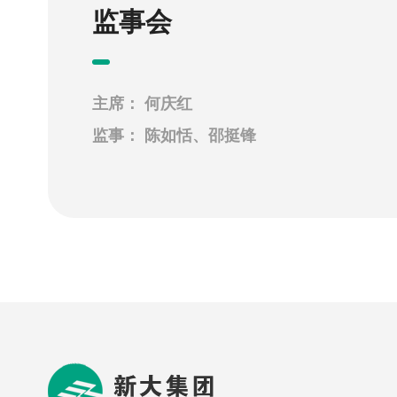
监事会
主席： 何庆红
监事： 陈如恬、邵挺锋