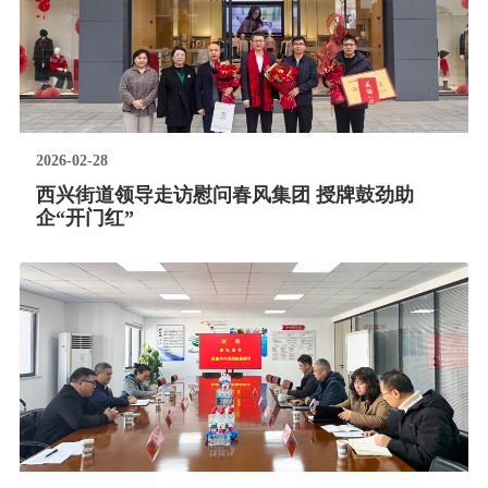
2026-02-28
西兴街道领导走访慰问春风集团 授牌鼓劲助
企“开门红”