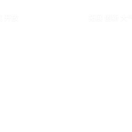
拓展 创新 大气 开放
EXPAND INNOVATING ATMOSPHERIC AND OPEN