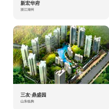
新宏华府
浙江湖州
三友·鼎盛园
山东临朐