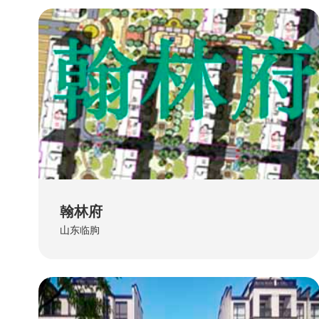
翰林府
山东临朐