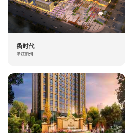
衢时代
浙江衢州