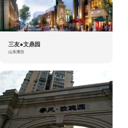
三友●文鼎园
山东潍坊