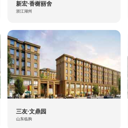
新宏·香榭丽舍
浙江湖州
三友·文鼎园
山东临朐