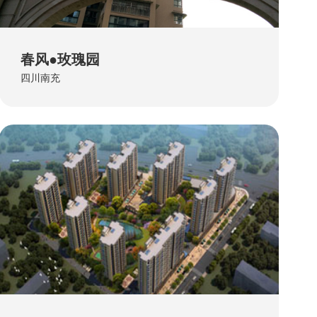
春风●玫瑰园
四川南充