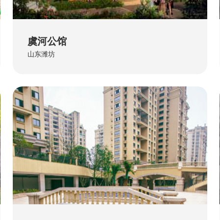
虞河公馆
山东潍坊