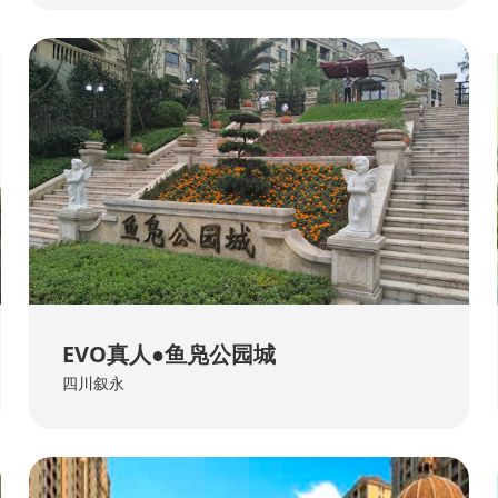
EVO真人●鱼凫公园城
四川叙永