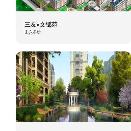
三友●文锦苑
山东潍坊