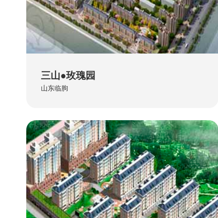
三山●玫瑰园
山东临朐