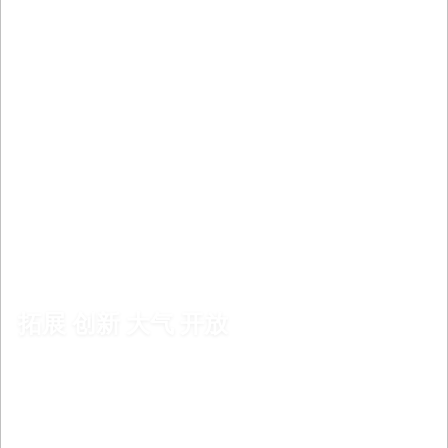
拓展 创新 大气 开放
EXPAND INNOVATING ATMOSPHERIC AND OPEN