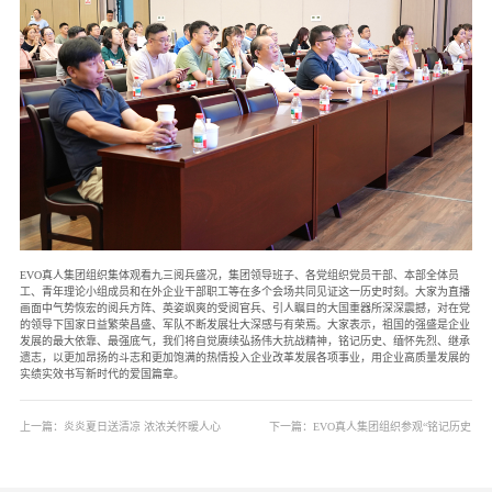
EVO真人集团组织集体观看九三阅兵盛况，集团领导班子、各党组织党员干部、本部全体员
工、青年理论小组成员和在外企业干部职工等在多个会场共同见证这一历史时刻。大家为直播
画面中气势恢宏的阅兵方阵、英姿飒爽的受阅官兵、引人瞩目的大国重器所深深震撼，对在党
的领导下国家日益繁荣昌盛、军队不断发展壮大深感与有荣焉。大家表示，祖国的强盛是企业
发展的最大依靠、最强底气，我们将自觉赓续弘扬伟大抗战精神，铭记历史、缅怀先烈、继承
遗志，以更加昂扬的斗志和更加饱满的热情投入企业改革发展各项事业，用企业高质量发展的
实绩实效书写新时代的爱国篇章。
上一篇：
炎炎夏日送清凉 浓浓关怀暖人心
下一篇：
EVO真人集团组织参观“铭记历史
| EVO真人集团开展夏季送清凉暨安全检查
开创未来—纪念中国人民抗日战争暨世界
活动
反法西斯战争胜利80周年浙江档案展”