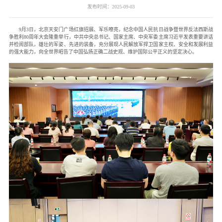
发布时间：2025-09-03
9月3日，北京天安门广场红旗招展、军乐嘹亮，纪念中国人民抗日战争暨世界反法西斯战
争胜利80周年大会隆重举行，中共中央总书记、国家主席、中央军委主席习近平发表重要讲话
并检阅部队，雄壮的军姿、先进的装备，充分展现人民解放军捍卫国家主权、安全和发展利益
的强大能力，向全世界昭告了中国弘扬正确二战史观、维护国际公平正义的坚定决心。