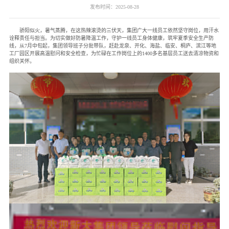
发布时间：2025-08-28
骄阳似火，暑气蒸腾，在这热辣滚烫的三伏天，集团广大一线员工依然坚守岗位，用汗水
诠释责任与担当。为切实做好防暑降温工作，守护一线员工身体健康，筑牢夏季安全生产防
线，从7月中旬起，集团领导班子分批带队，赶赴龙泉、开化、海盐、临安、桐庐、滨江等地
工厂园区开展高温慰问和安全检查，为忙碌在工作岗位上的1400多名基层员工送去清凉物资和
组织关怀。