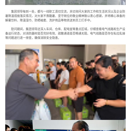
集团领导每到一处，都与一线职工清切交流，关切询问大家的工作和生活状况以及企业防
暑降温措施落实情况，对大家不畏酷暑、坚守岗位的敬业精神致以衷心感谢，并将精心准备的
解暑饮料、降温湿巾、防晒袖套、洗护用品等物资送到员工们手中。
慰问期间，集团领导还深入车间、仓库、配电室等重点区域，仔细查看电气线路和生产设
备运行状态，对消防器材是否完好有效、疏散通道是否畅通无阻、电气线路是否存在私拉乱接
等问题进行逐一排查，确保消除安全隐患。