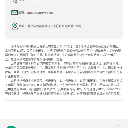
邮箱：sales@hailirecycle.com
地址：嘉兴市海盐县经济开发区杭州湾大道1183号
浙江海利环保科技股份有限公司成立于2010年5月，位于浙江省嘉兴市海盐经济开发区，
占地面积412亩，公司主要研发、生产和销售再生聚酯原料及再生差别化涤纶长丝，是国内较
早利用废旧聚酯瓶（如可乐瓶、矿泉水瓶等）生产出差别化涤纶长丝技术并形成产业化的企
业，是国家级再生聚酯资源综合利用骨干企业。
公司拥有年综合利用20 万吨废弃塑料瓶、年产15 万吨再生差别化涤纶长丝的产业规模。
公司先后荣获国家级绿色工厂、国家纺织行业循环经济示范企业、高新技术企业、国家科学进
步奖二等奖、纺织行业科技进步一等奖等荣誉，连续多年位居全国再生聚酯涤纶长丝细分行业
产量排名前二。
公司依托省级企业研究院、省级研发中心、省级技术中心等科研机构，在再生聚酯原料加
工和再生聚酯直纺长丝方面拥有原创技术，已主持或参与制定国家、行业、团体标准等35项，
其中主持起草6项，拥有授权专利80余件，其中发明专利14件。公司通过了GRS、OEKO-TEX
等国际认证，取得再生产品进入国际市场的绿色通行证，是多家国际知名品牌的合作供应商。