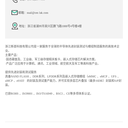
邮箱：mail@cen lak.com
地址：浙江省湖州市吴兴区鹏飞路1888号4号楼4楼
浙江新甚科技有限公司是一家服务于全球的半导体先进封装测试与模组制造服务的高技术企
业。
主要产品：
·固态硬盘及、工业级、军工级存储相关板卡、嵌入式存储芯片解决方案。
·产品广泛应用于计算机、通讯、工业领域、航空航天及军工等高科技产业。
提供先进封装和测试服务
具备NAND FLASH 、DDR系列、LPDDR系列及嵌入式存储模组（eMMC 、eMCP 、UFS 、
uMCP 、eSSD） 的封装及测试量产能力，并可实现多层芯片叠加（最多16DIE）封装和SiP封
装。
已获ROHS 、ISO9001 、ISO/TS16949 、BSCI 、CE等多项体系认证。