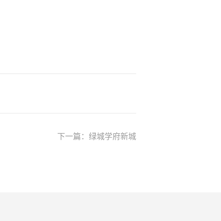
下一篇：
绿城学府新城