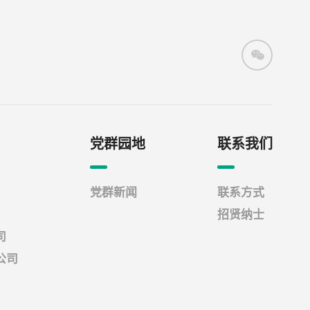
党群园地
联系我们
党群新闻
联系方式
招贤纳士
司
公司