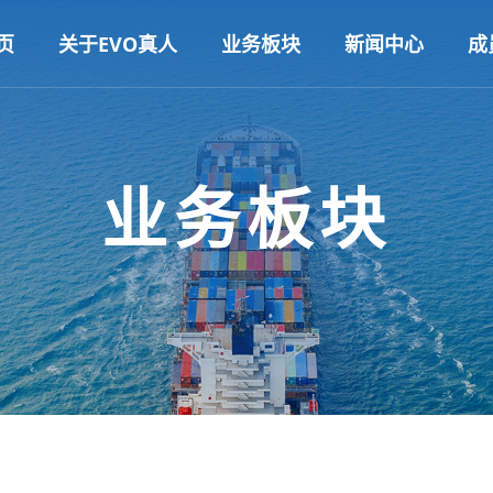
页
关于EVO真人
业务板块
新闻中心
成
业务板块