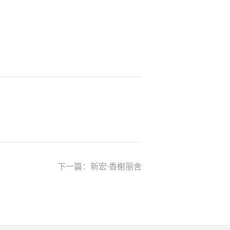
下一篇：
新宏·香榭丽舍