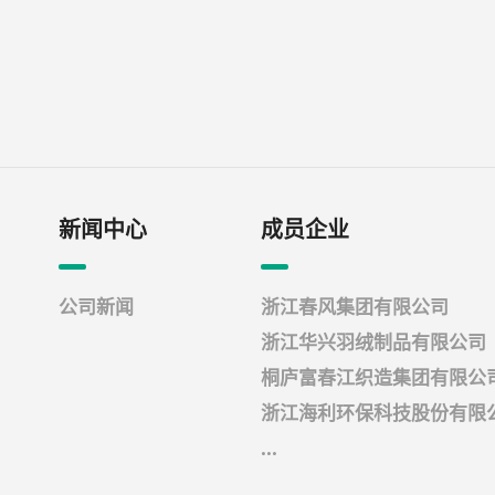
新闻中心
成员企业
公司新闻
浙江春风集团有限公司
浙江华兴羽绒制品有限公司
桐庐富春江织造集团有限公
浙江海利环保科技股份有限
...