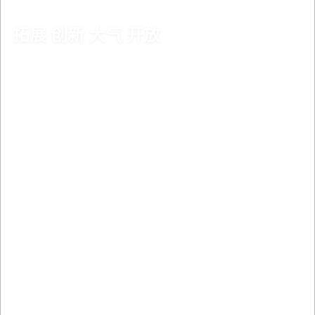
拓展 创新 大气 开放
EXPAND INNOVATING ATMOSPHERIC AND OPEN